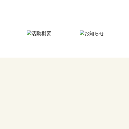
にしなり☆つながりの家
にしなり☆こども食堂
毎月
フードパントリー
今回
その他の活動
食料
つな