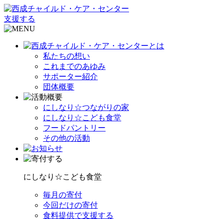
支援する
私たちの想い
これまでのあゆみ
サポーター紹介
団体概要
にしなり☆つながりの家
にしなり☆こども食堂
フードパントリー
その他の活動
にしなり☆こども食堂
毎月の寄付
今回だけの寄付
食料提供で支援する