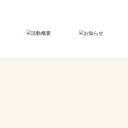
にしなり☆つながりの家
にしなり☆こども食堂
毎月
フードパントリー
今回
その他の活動
食料
つな