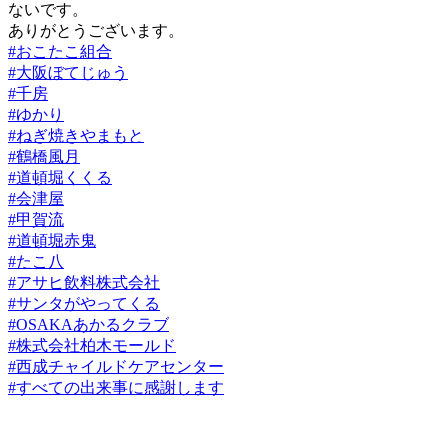
ないです。
ありがとうございます。
#おこたこ組合
#大阪ぼてじゅう
#千房
#ゆかり
#ねぎ焼きやまもと
#鶴橋風月
#道頓堀くくる
#会津屋
#甲賀流
#道頓堀赤鬼
#たこ八
#アサヒ飲料株式会社
#サンタがやってくる
#OSAKAあかるクラブ
#株式会社柏木モールド
#西成チャイルドケアセンター
#すべての出来事に感謝します