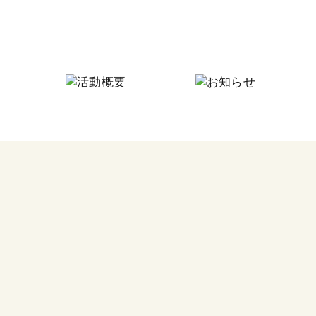
にしなり☆つながりの家
にしなり☆こども食堂
毎月
フードパントリー
今回
その他の活動
食料
つな