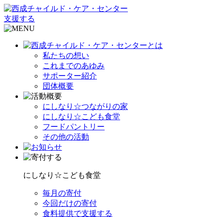
支援する
私たちの想い
これまでのあゆみ
サポーター紹介
団体概要
にしなり☆つながりの家
にしなり☆こども食堂
フードパントリー
その他の活動
にしなり☆こども食堂
毎月の寄付
今回だけの寄付
食料提供で支援する