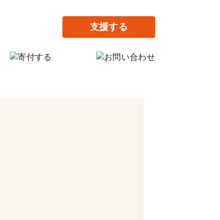
支援する
月の寄付
回だけの寄付
料提供で支援する
ながりの家設立に寄付