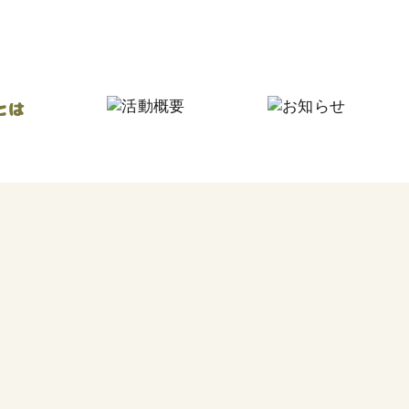
にしなり☆つながりの家
にしなり☆こども食堂
毎
フードパントリー
今
その他の活動
食
つ