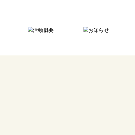
にしなり☆つながりの家
にしなり☆こども食堂
毎月
フードパントリー
今回
その他の活動
食料
つな