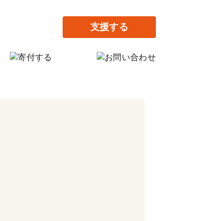
支援する
月の寄付
回だけの寄付
料提供で支援する
ながりの家設立に寄付