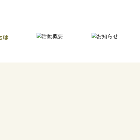
にしなり☆つながりの家
にしなり☆こども食堂
毎
フードパントリー
今
その他の活動
食
つ