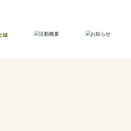
にしなり☆つながりの家
にしなり☆こども食堂
毎
フードパントリー
今
その他の活動
食
つ