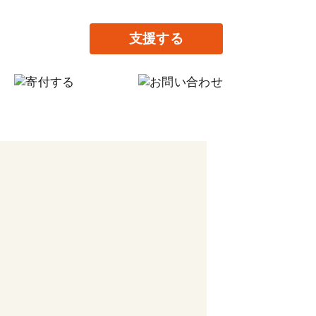
支援する
月の寄付
回だけの寄付
料提供で支援する
ながりの家設立に寄付