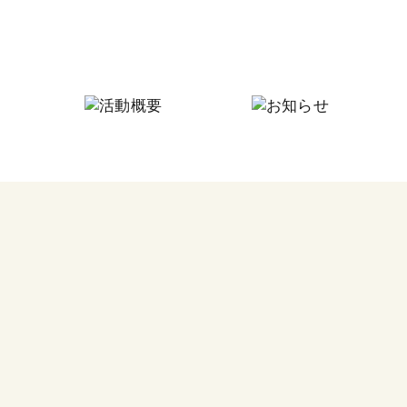
にしなり☆つながりの家
にしなり☆こども食堂
毎月
フードパントリー
今回
その他の活動
食料
つな