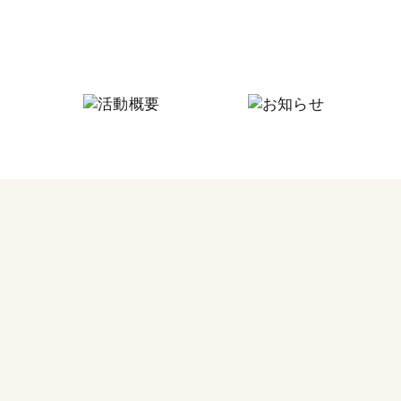
にしなり☆つながりの家
にしなり☆こども食堂
毎月
フードパントリー
今回
その他の活動
食料
つな