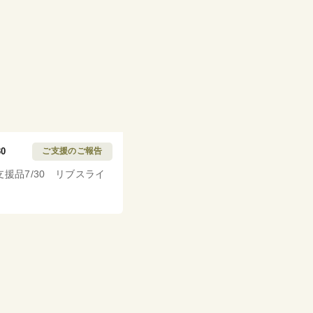
30
ご支援のご報告
支援品7/30 リブスライ