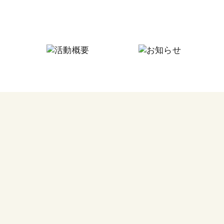
にしなり☆つながりの家
にしなり☆こども食堂
毎月
フードパントリー
今回
その他の活動
食料
つな