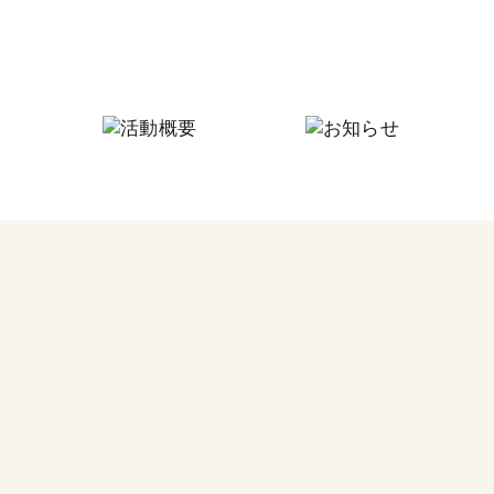
にしなり☆つながりの家
にしなり☆こども食堂
毎月
フードパントリー
今回
その他の活動
食料
つな